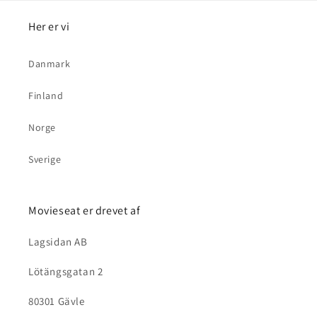
Her er vi
Danmark
Finland
Norge
Sverige
Movieseat er drevet af
Lagsidan AB
Lötängsgatan 2
80301 Gävle