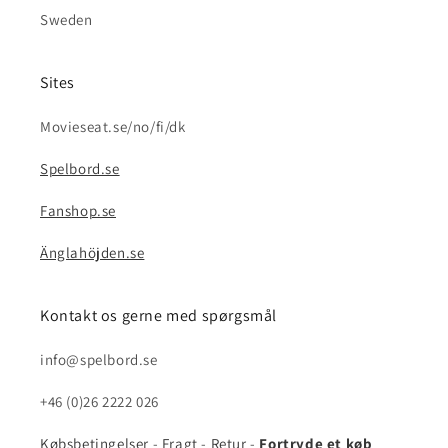
Sweden
Sites
Movieseat.se/no/fi/dk
Spelbord.se
Fanshop.se
Änglahöjden.se
Kontakt os gerne med spørgsmål
info@spelbord.se
+46 (0)26 2222 026
Købsbetingelser
-
Fragt
-
Retur
-
Fortryde et køb