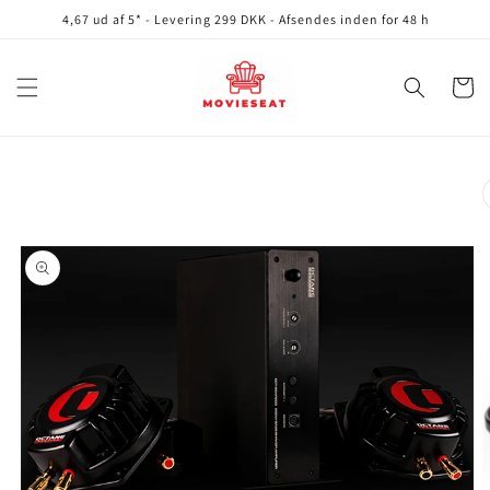
Gå til
4,67 ud af 5* - Levering 299 DKK - Afsendes inden for 48 h
indhold
Indkøbsku
å til
roduktoplysninger