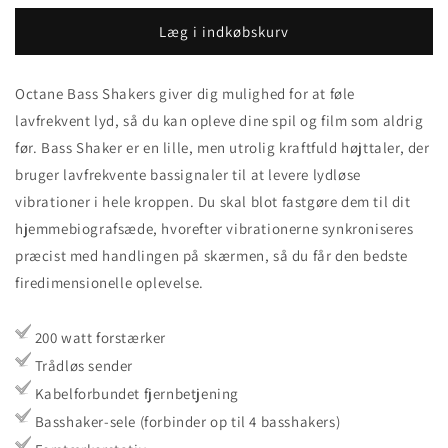
for
for
Shaker
Shaker
Læg i indkøbskurv
Buttkicker
Buttkicker
Octane Bass Shakers giver dig mulighed for at føle
lavfrekvent lyd, så du kan opleve dine spil og film som aldrig
før. Bass Shaker er en lille, men utrolig kraftfuld højttaler, der
bruger lavfrekvente bassignaler til at levere lydløse
vibrationer i hele kroppen. Du skal blot fastgøre dem til dit
hjemmebiografsæde, hvorefter vibrationerne synkroniseres
præcist med handlingen på skærmen, så du får den bedste
firedimensionelle oplevelse.
200 watt forstærker
Trådløs sender
Kabelforbundet fjernbetjening
Basshaker-sele (forbinder op til 4 basshakers)